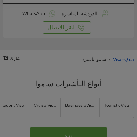
طبق
على
الدردشة المباشرة
WhatsApp
انترنت
انقر للاتصال
شارك
VisaHQ.qa
ساموا تأشيرة
›
أنواع التأشيرات ساموا
Student Visa
Cruise Visa
Business eVisa
Tourist eVisa
بدء