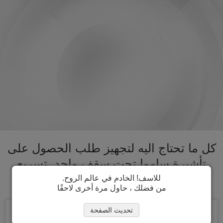
كل ما تحتاج اليه لتجهيز طلب الحصول على
تأشيرة ساموا تحت سقف واحد. تسريع
عملية الحصول على تأشيرة ساموا
للاسف! الخادم في عالم الروح.
من فضلك ، حاول مرة أخرى لاحقًا
تحديث الصفحة