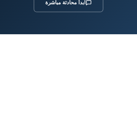
ابدأ محادثة مباشرة