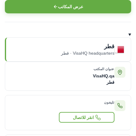
عرض المكاتب
قطر
VisaHQ headquarters · قطر
عنوان المكتب
VisaHQ.qa
قطر
تليفون
انقر للاتصال