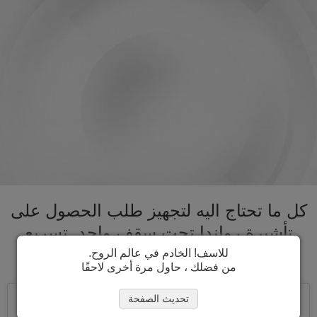
كل ما تحتاج اليه لتجهيز طلب الحصول على
تأشيرة رواندا تحت سقف واحد. تسريع
عملية الحصول على تأشيرة رواندا
للاسف! الخادم في عالم الروح.
من فضلك ، حاول مرة أخرى لاحقًا
تحديث الصفحة