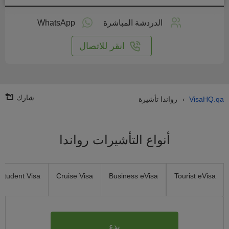
طبق
على
الدردشة المباشرة
WhatsApp
انترنت
انقر للاتصال
شارك
VisaHQ.qa
رواندا تأشيرة
›
أنواع التأشيرات رواندا
Student Visa
Cruise Visa
Business eVisa
Tourist eVisa
بدء