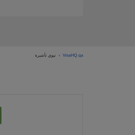
VisaHQ.qa
نيوي تأشيرة
›