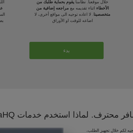
خلال موقعنا. نظامنا
يقوم بحماية طلبك من
الل
الأخطاء
اثناء تقديمه مع
مراجعه إضافية من
عل
متخصصينا
. لا اعاده توجيه الى مواقع أخرى، لا
الس
اضاعه للوقت او الأوراق
بط
بدء
فر محترف. لماذا استخدم خدمات VisaHQ ؟
يه لكم خلال تجهيز الطلب،