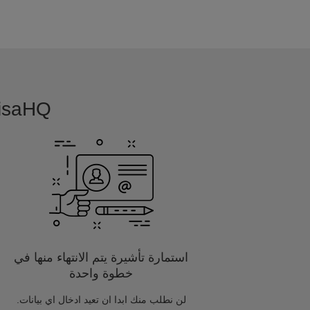
VisaHQ بسيطة, بديهية و مفصلة خصيصا
استمارة تأشيرة يتم الانتهاء منها في
خطوة واحدة
لن نطلب منك ابدا ان تعيد ادخال اي بيانات.