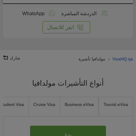
طبق
على
الدردشة المباشرة
WhatsApp
انترنت
انقر للاتصال
شارك
VisaHQ.qa
مولدافيا تأشيرة
›
أنواع التأشيرات مولدافيا
Student Visa
Cruise Visa
Business eVisa
Tourist eVisa
بدء