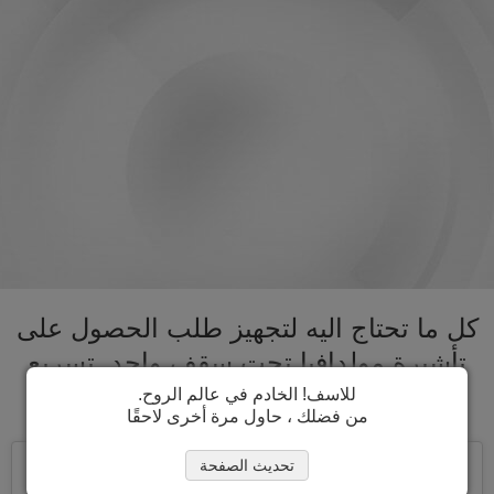
كل ما تحتاج اليه لتجهيز طلب الحصول على
تأشيرة مولدافيا تحت سقف واحد. تسريع
عملية الحصول على تأشيرة مولدافيا
للاسف! الخادم في عالم الروح.
من فضلك ، حاول مرة أخرى لاحقًا
تحديث الصفحة