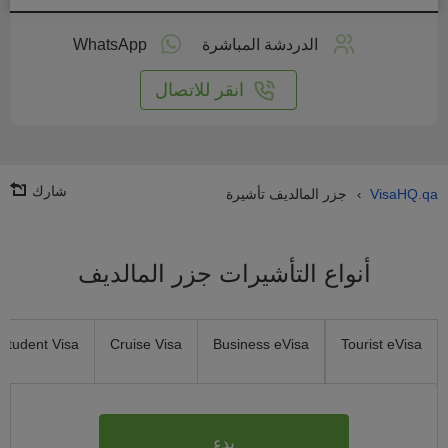
طبق
على
الدردشة المباشرة
WhatsApp
انترنت
انقر للاتصال
شارك
VisaHQ.qa
جزر المالديف تأشيرة
›
أنواع التأشيرات جزر المالديف
Student Visa
Cruise Visa
Business eVisa
Tourist eVisa
بدء