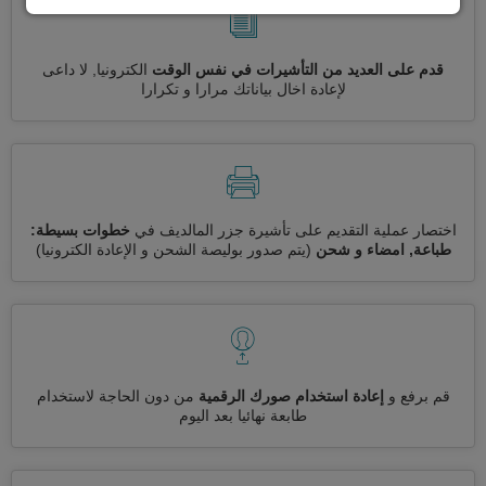
قدم على العديد من التأشيرات في نفس الوقت
الكترونيا, لا داعى
لإعادة اخال بياناتك مرارا و تكرارا
اختصار عملية التقديم على تأشيرة جزر المالديف في
خطوات بسيطة:
طباعة, امضاء و شحن
(يتم صدور بوليصة الشحن و الإعادة الكترونيا)
قم برفع و
إعادة استخدام صورك الرقمية
من دون الحاجة لاستخدام
طابعة نهائيا بعد اليوم