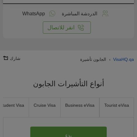
طبق
على
الدردشة المباشرة
WhatsApp
انترنت
انقر للاتصال
شارك
VisaHQ.qa
الجابون تأشيرة
›
أنواع التأشيرات الجابون
Student Visa
Cruise Visa
Business eVisa
Tourist eVisa
بدء