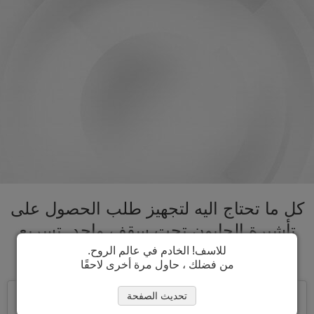
كل ما تحتاج اليه لتجهيز طلب الحصول على
تأشيرة الجابون تحت سقف واحد. تسريع
عملية الحصول على تأشيرة الجابون
للاسف! الخادم في عالم الروح.
من فضلك ، حاول مرة أخرى لاحقًا
تحديث الصفحة