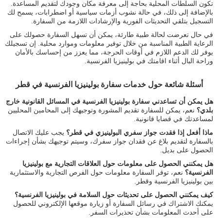
تكون السلطات المحلية بحاجة إلى معرفة مكان وجودك لتقديم المساعدة.
بالإضافة إلى ذلك، في حالة نشوب أزمات سياسية أو اضطرابات، يسمح لك
التسجيل بتلقي التحديثات الفورية والإرشادات اللازمة من السفارة.
في حال تعرضت لحالة طبية طارئة، يمكن أن تسهل السفارة حصولك على
الرعاية الطبية المناسبة من خلال توفير معلومات وموارد محلية. إن تسجيلك
يوفر لك الدعم اللازم في أوقات الحرجة، مما يعزز من إحساسك بالأمان
وراحة البال أثناء اقامتك في بولينيزيا الفرنسية.
أسئلة شائعة حول خدمات سفارة بولينيزيا الفرنسية في قطر
هل يمكن أن تساعدني سفارة بولينيزيا الفرنسية في المسائل القانونية خارج
بلدي؟
نعم، يمكن للسفارة تقديم المشورة وتوجيهك إلى المحامين المحليين
لمساعدتك في قضايا قانونية.
ماذا أفعل إذا فقدت جواز سفري البولينيزي في قطر؟
يجب عليك الاتصال
بالسفارة لتقديم بلاغ عن فقدان جواز سفرك، وسيتم توجيهك بشأن إجراءات
الحصول على بديل.
هل يمكنني الحصول على معلومات حول العلاقات التجارية مع بولينيزيا
الفرنسية؟
نعم، توفر السفارة معلومات حول الفرص التجارية والاستثمارية
بين بولينيزيا الفرنسية وقطر.
كيف يمكنني الحصول على تحديثات حول السلامة في بولينيزيا الفرنسية؟
يمكنك الاشتراك في رسائل السفارة أو زيارة موقعها الإلكتروني للحصول
على أحدث المعلومات بشأن تحذيرات السفر.