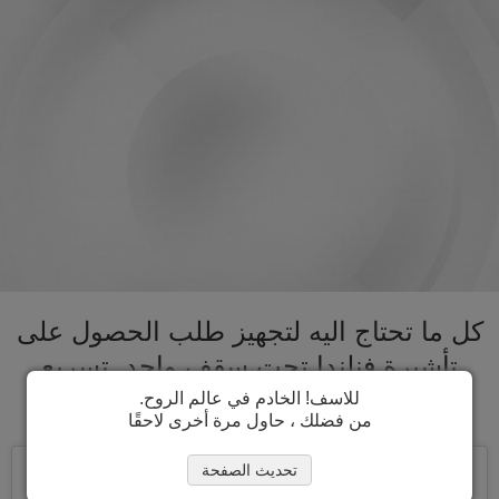
كل ما تحتاج اليه لتجهيز طلب الحصول على
تأشيرة فنلندا تحت سقف واحد. تسريع
عملية الحصول على تأشيرة فنلندا
للاسف! الخادم في عالم الروح.
من فضلك ، حاول مرة أخرى لاحقًا
تحديث الصفحة