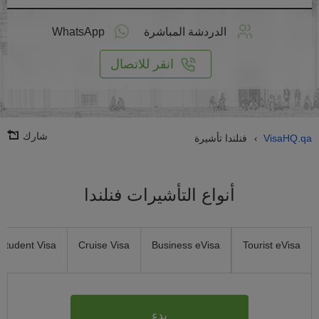
طبق
على
الدردشة المباشرة
WhatsApp
انترنت
انقر للاتصال
شارك
VisaHQ.qa
فنلندا تأشيرة
›
أنواع التأشيرات فنلندا
Student Visa
Cruise Visa
Business eVisa
Tourist eVisa
بدء