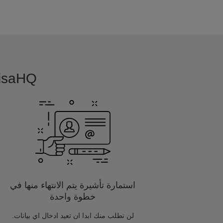
VisaHQ بسيطة, بديهية و مفصلة خصيصا
استمارة تأشيرة يتم الانتهاء منها في
خطوة واحدة
لن نطلب منك ابدا ان تعيد ادخال اي بيانات.