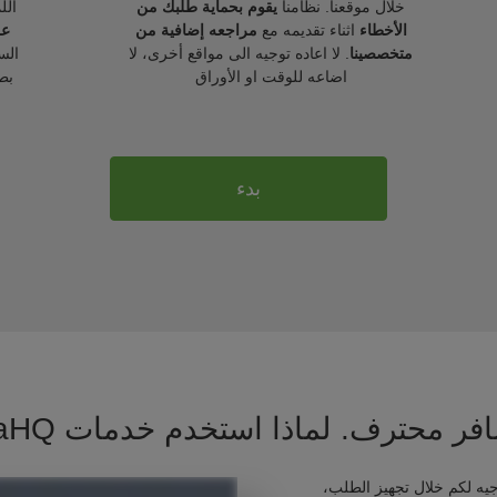
خلال موقعنا. نظامنا
يقوم بحماية طلبك من
الل
الأخطاء
اثناء تقديمه مع
مراجعه إضافية من
عل
متخصصينا
. لا اعاده توجيه الى مواقع أخرى، لا
الس
اضاعه للوقت او الأوراق
بط
بدء
فر محترف. لماذا استخدم خدمات VisaHQ ؟
يه لكم خلال تجهيز الطلب،