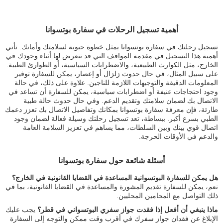
أهمية تسجيل الرحلات في سفارة بوتسوانا
تسجيل رحلتك في سفارة بوتسوانا يمثل خطوة حيوية لسلامتك وأمانك. تأتي
أهمية هذا التسجيل في مقدمة المواقف التي قد تتعرض لها أثناء وجودك في
الخارج، مثل الكوارث الطبيعية، والاضطرابات السياسية، أو الطوارئ الطبية.
على سبيل المثال، في حال حدوث زلزال أو إعصار، يمكن للسفارة توفير
المعلومات الدقيقة والتوجيهات اللازمة للناجين. علاوة على ذلك، في حالة
وجود احتجاجات عنيفة أو اضطرابات سياسية، يمكن للسفارة أن تساعد في
الاتصال بك لضمان سلامتك وتقديم الدعم. وفي حال حدوث حالة طبية
طارئة، فإن معرفة سفارة بوتسوانا بمكانك وتفاصيل الاتصال بك تعزز دعمك
الطبي بسرع أكبر. ببساطة، تعد تسجيل رحلتك وسيلة فعالة لضمان وجود
اتصال قوي بينك وبين السلطات، مما يساهم في تعزيز السلامة العامة
والدعم في الأوقات الحرجة.
أسئلة شائعة حول سفارة بوتسوانا
هل يمكن للسفارة البوتسوانية المساعدة في القضايا القانونية في الخارج؟
نعم، يمكن للسفارة تقديم المشورة والمساعدة في القضايا القانونية، بما في
ذلك التواصل مع المحامين المحليين.
ماذا ينبغي أن أفعل إذا فقدت جواز سفري البوتسواني في قطر؟
يجب عليك
الإبلاغ عن فقدان جواز سفرك في أقرب وقت ممكن والتوجه إلى السفارة