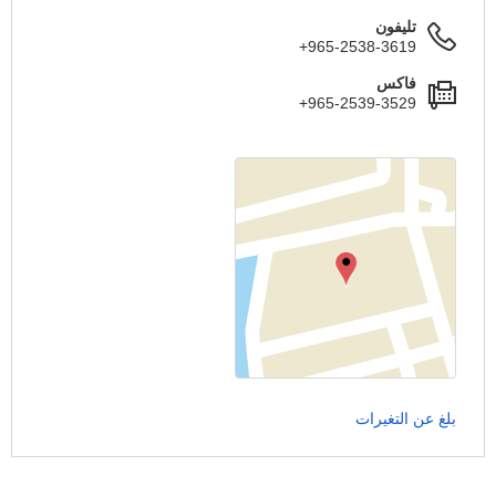
تليفون
+965-2538-3619
فاكس
+965-2539-3529
بلغ عن التغيرات