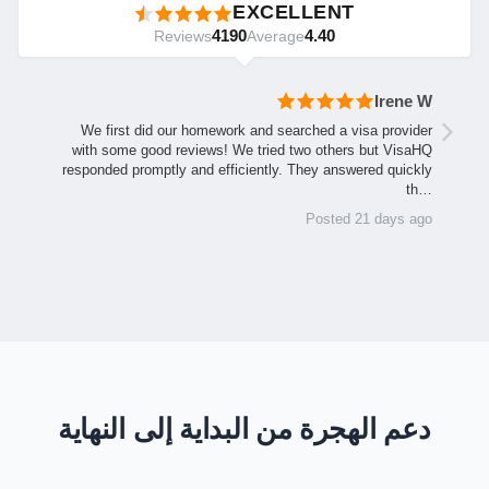
EXCELLENT
4190
4.40
Reviews
Average
Irene W
We first did our homework and searched a visa provider
with some good reviews! We tried two others but VisaHQ
responded promptly and efficiently. They answered quickly
th…
Posted 21 days ago
دعم الهجرة من البداية إلى النهاية