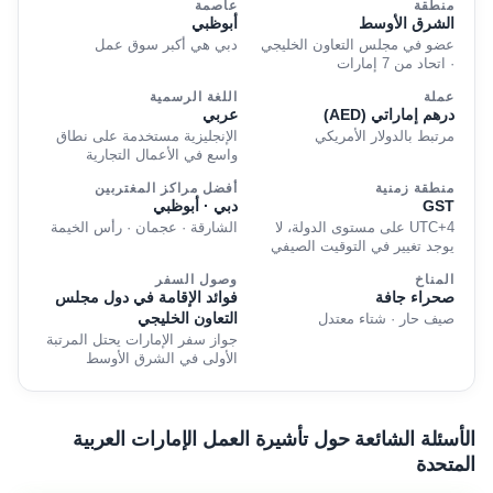
منطقة
عاصمة
الشرق الأوسط
أبوظبي
عضو في مجلس التعاون الخليجي
دبي هي أكبر سوق عمل
· اتحاد من 7 إمارات
عملة
اللغة الرسمية
درهم إماراتي (AED)
عربي
مرتبط بالدولار الأمريكي
الإنجليزية مستخدمة على نطاق
واسع في الأعمال التجارية
منطقة زمنية
أفضل مراكز المغتربين
GST
دبي · أبوظبي
UTC+4 على مستوى الدولة، لا
الشارقة · عجمان · رأس الخيمة
يوجد تغيير في التوقيت الصيفي
المناخ
وصول السفر
صحراء جافة
فوائد الإقامة في دول مجلس
التعاون الخليجي
صيف حار · شتاء معتدل
جواز سفر الإمارات يحتل المرتبة
الأولى في الشرق الأوسط
الأسئلة الشائعة حول تأشيرة العمل الإمارات العربية
المتحدة