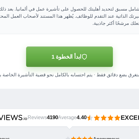
ى في VisaHQ هي تقييم شامل مسبق لتحديد أهليتك للحصول على تأشيرة عمل في ألمانيا.
رتك الذاتية عند التقدم للوظائف. يُظهر هذا المستند لأصحاب العمل الم
لك مرشحًا أكثر جاذبية.
ابدأ الخطوة 1
تغرق بضع دقائق فقط · يتم احتسابه بالكامل نحو قضية التأشيرة الخاصة ب
EXCE
4190
4.40
Reviews
Average
mous
Anonymous