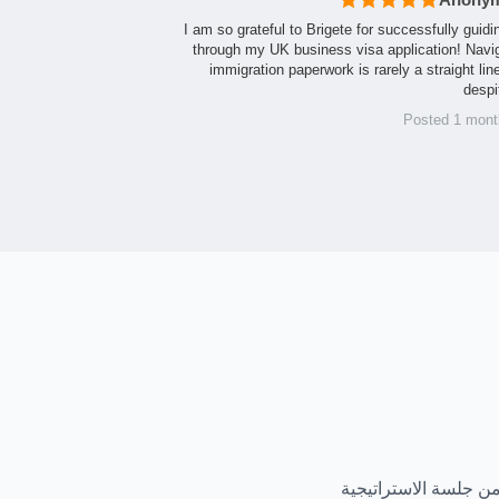
I am so grateful to Brigete for successfully guid
through my UK business visa application! Navi
immigration paperwork is rarely a straight lin
despi
Posted 1 mont
ن جلسة الاستراتيجية