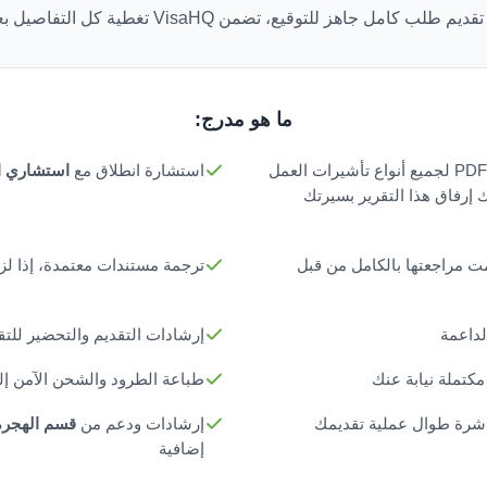
طلب كامل جاهز للتوقيع، تضمن VisaHQ تغطية كل التفاصيل بعناية ودقة.
ما هو مدرج:
تقرير التأهيل المسبق بصيغة PDF لجميع أنواع تأشيرات العمل
استشارة انطلاق مع
استشاري ا
ك إرفاق هذا التقرير بسيرتك
ت مراجعتها بالكامل من قبل
ترجمة مستندات معتمدة، إذا لزم
لداعمة
إرشادات التقديم والتحضير للت
مكتملة نيابة عنك
طباعة الطرود والشحن الآمن إل
اشرة طوال عملية تقديمك
إرشادات ودعم من
قسم الهجرة
إضافية