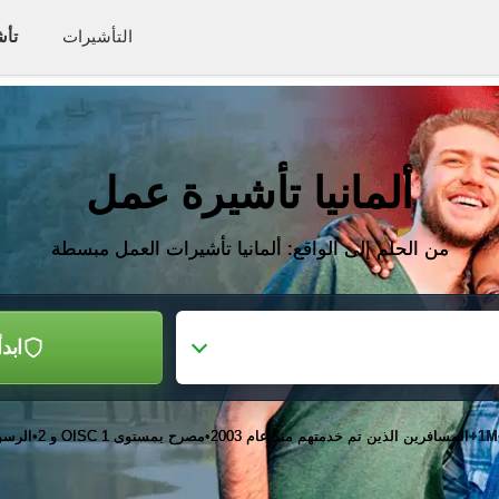
التأشيرات
تأش
ألمانيا تأشيرة عمل
من الحلم إلى الواقع: ألمانيا تأشيرات العمل مبسطة
ابدأ
1M+
المسافرين الذين تم خدمتهم منذ عام 2003
مصرح بمستوى OISC 1 و 2
الرسو
•
•