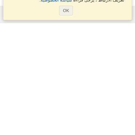
تعريف الارتباط ، يرجى قراءة
سياسة الخصوصية
.
OK
الخدمات
التقديم على تأشيرة
التحقق من متطلبات التأشيرة
معلومات جمركية
السفارات والقنصليات
معلومات عن الشنغن
بيان الخصوصية
شروط الخدمة
درجة VisaHQ